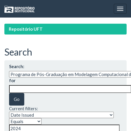
Skip
navigation
Repositório UFT
Search
Search:
for
Current filters: