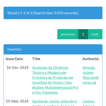
Results 1-2 of 2 (Search time: 0.003 seconds).
previous
1
next
Item hits:
Issue Date
Title
Author(s)
16-Dec-2024
Avaliação de Eficiência
Almeida ,
Técnica e Mudança de
Juliana
Fronteira de Produção em
Pascualote
Hospitais de Ensino: Uma
Lemos de
Análise Multidimensional Pré
e Pós-Pandemia
10-May-2024
Vacinação, testes, infecção e
Cartaxo,