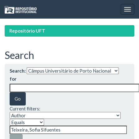
Skip
navigation
Repositório UFT
Search
Search:
for
Current filters: