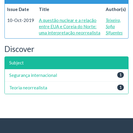
Issue Date
Title
Author(s)
10-Oct-2019
A questão nuclear e a relação
Teixeira,
entre EUA e Coreia do Norte:
Sofia
uma interpretação neorrealista
Sifuentes
Discover
Subject
Segurança internacional
1
Teoria neorrealista
1