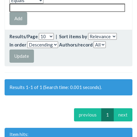
Results/Page
|
Sort items by
In order
Authors/record
Results 1-1 of 1 (Search time: 0.001 seconds).
previous
1
next
Item hits: