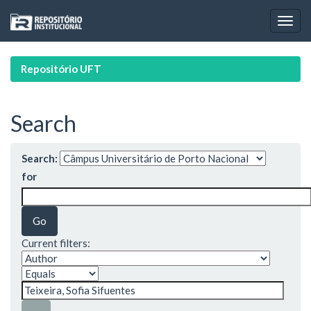
Skip
navigation
Repositório UFT
Search
Search:
for
Current filters: