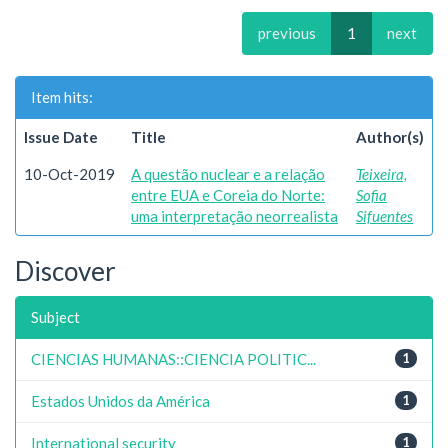
previous
1
next
Item hits:
Issue Date
Title
Author(s)
10-Oct-2019
A questão nuclear e a relação
Teixeira,
entre EUA e Coreia do Norte:
Sofia
uma interpretação neorrealista
Sifuentes
Discover
Subject
CIENCIAS HUMANAS::CIENCIA POLITIC...
1
Estados Unidos da América
1
International security
1