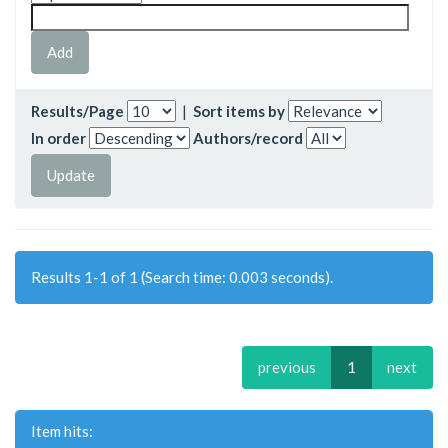
Results/Page
|
Sort items by
In order
Authors/record
Results 1-1 of 1 (Search time: 0.003 seconds).
previous
1
next
Item hits: