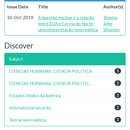
Issue Date
Title
Author(s)
10-Oct-2019
A questão nuclear e a relação
Teixeira,
entre EUA e Coreia do Norte:
Sofia
uma interpretação neorrealista
Sifuentes
Discover
Subject
CIENCIAS HUMANAS::CIENCIA POLITICA
1
CIENCIAS HUMANAS::CIENCIA POLITIC...
1
Estados Unidos da América
1
International security
1
Teoria neorrealista
1