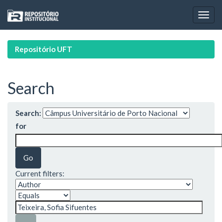
Skip
navigation
Repositório UFT
Search
Search:
for
Current filters: