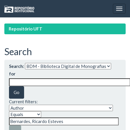
Skip
navigation
Repositório UFT
Search
Search:
for
Current filters: