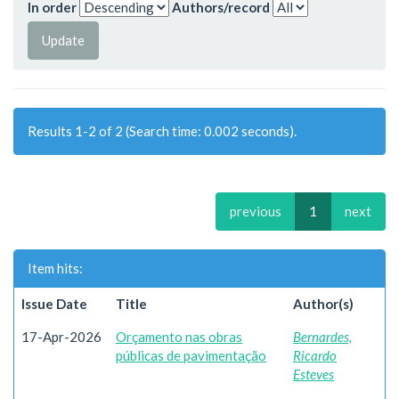
In order
Authors/record
Results 1-2 of 2 (Search time: 0.002 seconds).
previous
1
next
Item hits:
Issue Date
Title
Author(s)
17-Apr-2026
Orçamento nas obras
Bernardes,
públicas de pavimentação
Ricardo
Esteves