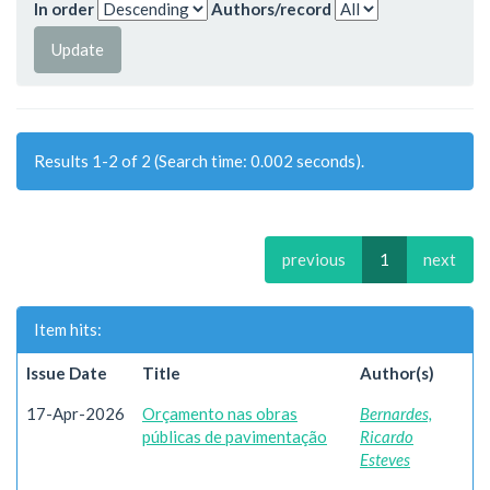
In order
Authors/record
Results 1-2 of 2 (Search time: 0.002 seconds).
previous
1
next
Item hits:
Issue Date
Title
Author(s)
17-Apr-2026
Orçamento nas obras
Bernardes,
públicas de pavimentação
Ricardo
Esteves