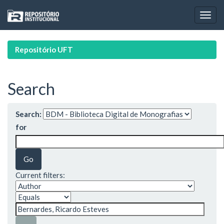
Skip
navigation
Repositório UFT
Search
Search:
for
Current filters: