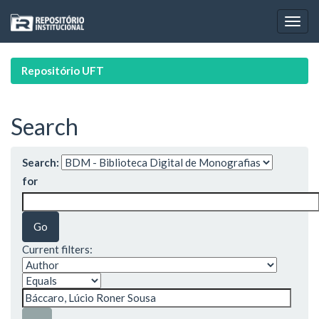
Skip
navigation
Repositório UFT
Search
Search:
for
Current filters: