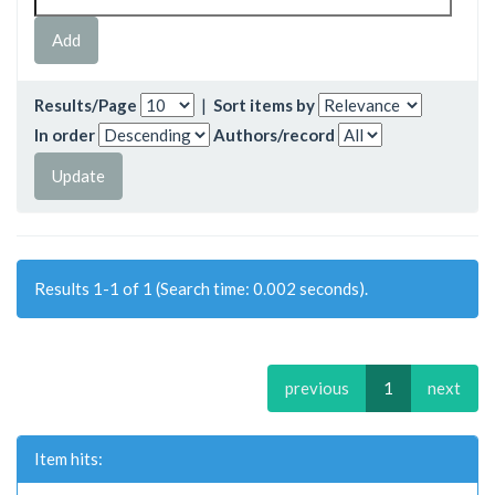
Results/Page
|
Sort items by
In order
Authors/record
Results 1-1 of 1 (Search time: 0.002 seconds).
previous
1
next
Item hits: