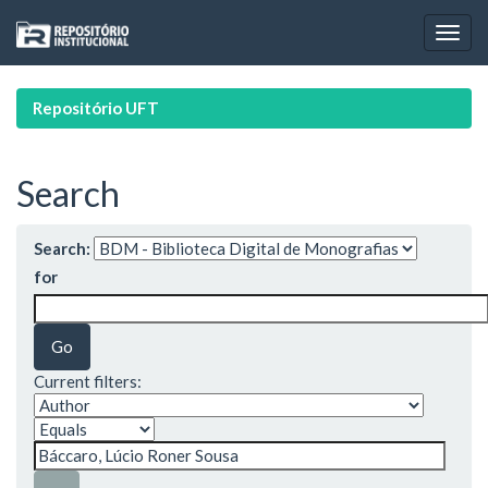
Skip
navigation
Repositório UFT
Search
Search:
for
Current filters: