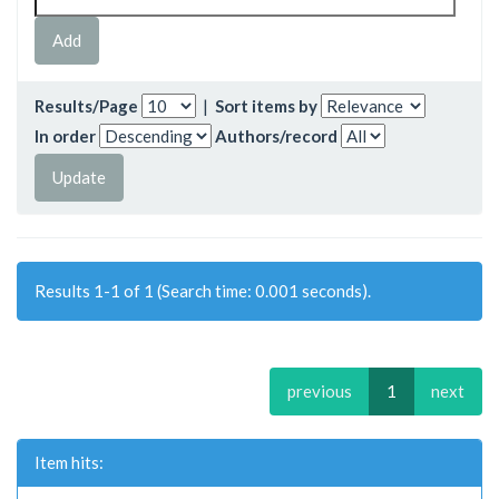
Results/Page
|
Sort items by
In order
Authors/record
Results 1-1 of 1 (Search time: 0.001 seconds).
previous
1
next
Item hits: