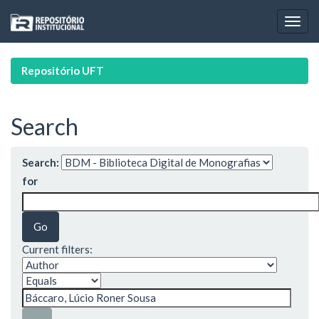
Skip
navigation
Repositório UFT
Search
Search:
for
Current filters: