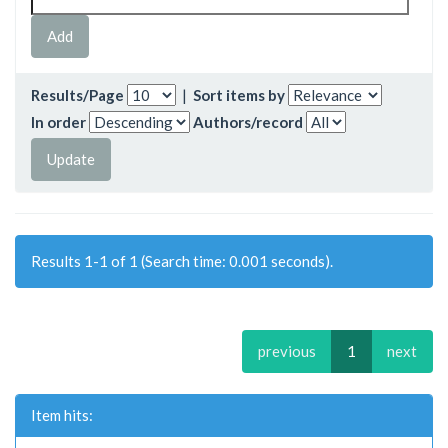
Results/Page
|
Sort items by
In order
Authors/record
Results 1-1 of 1 (Search time: 0.001 seconds).
previous
1
next
Item hits: