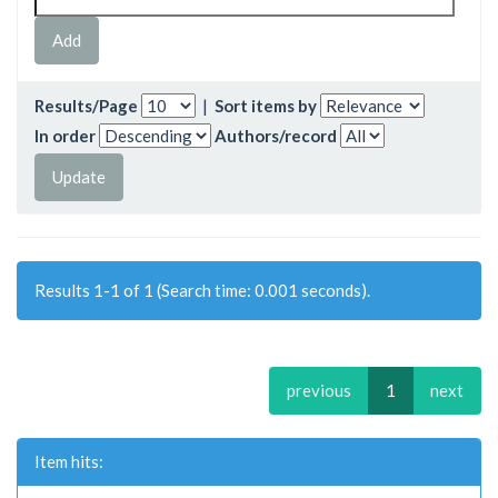
Results/Page
|
Sort items by
In order
Authors/record
Results 1-1 of 1 (Search time: 0.001 seconds).
previous
1
next
Item hits: