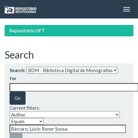
Skip
navigation
Repositório UFT
Search
Search:
for
Current filters: