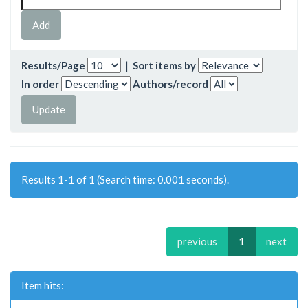
Results/Page
|
Sort items by
In order
Authors/record
Results 1-1 of 1 (Search time: 0.001 seconds).
previous
1
next
Item hits: