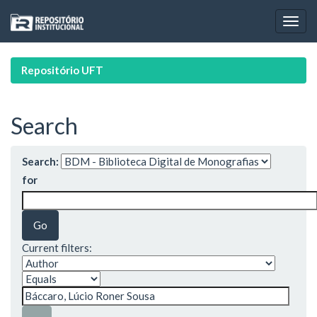
Skip
navigation
Repositório UFT
Search
Search:
for
Current filters: