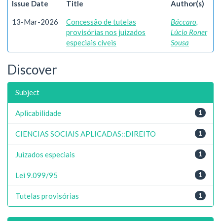
Issue Date
Title
Author(s)
13-Mar-2026
Concessão de tutelas
Báccaro,
provisórias nos juizados
Lúcio Roner
especiais cíveis
Sousa
Discover
Subject
Aplicabilidade
1
CIENCIAS SOCIAIS APLICADAS::DIREITO
1
Juizados especiais
1
Lei 9.099/95
1
Tutelas provisórias
1