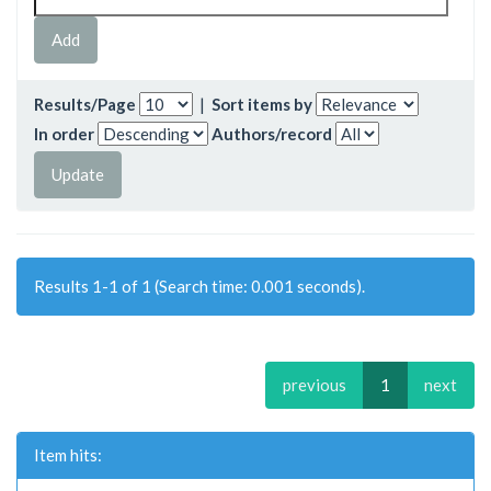
Results/Page
|
Sort items by
In order
Authors/record
Results 1-1 of 1 (Search time: 0.001 seconds).
previous
1
next
Item hits: