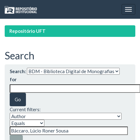
Skip
navigation
Repositório UFT
Search
Search:
for
Current filters: