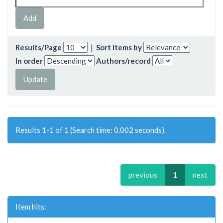
Results/Page
|
Sort items by
In order
Authors/record
Results 1-1 of 1 (Search time: 0.002 seconds).
previous
1
next
Item hits: