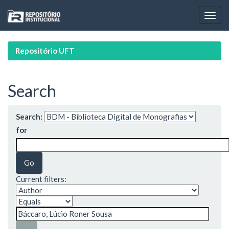
Skip
navigation
Repositório UFT
Search
Search:
for
Current filters: