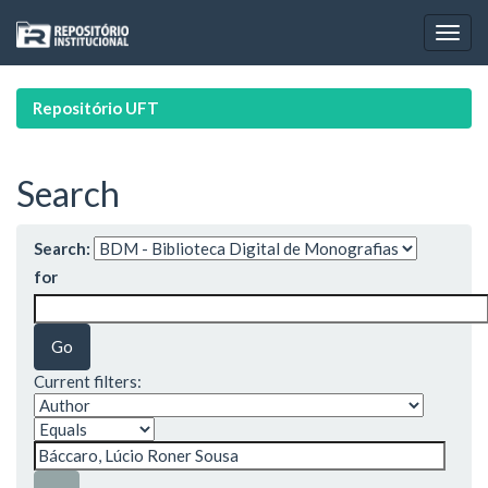
Skip
navigation
Repositório UFT
Search
Search:
for
Current filters: