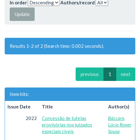
In order
Authors/record
Results 1-2 of 2 (Search time: 0.002 seconds).
previous
1
next
Item hits:
Issue Date
Title
Author(s)
2022
Concessão de tutelas
Báccaro,
provisórias nos juizados
Lúcio Roner
especiais cíveis
Sousa