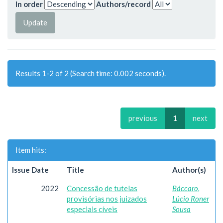
In order
Authors/record
Results 1-2 of 2 (Search time: 0.002 seconds).
previous
1
next
Item hits:
Issue Date
Title
Author(s)
2022
Concessão de tutelas
Báccaro,
provisórias nos juizados
Lúcio Roner
especiais cíveis
Sousa