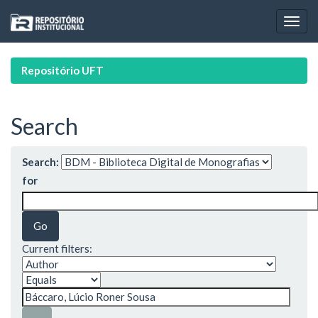
Skip
navigation
Repositório UFT
Search
Search:
for
Current filters: