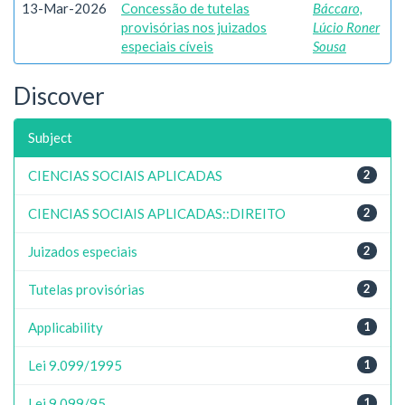
13-Mar-2026
Concessão de tutelas
Báccaro,
provisórias nos juizados
Lúcio Roner
especiais cíveis
Sousa
Discover
Subject
CIENCIAS SOCIAIS APLICADAS
2
CIENCIAS SOCIAIS APLICADAS::DIREITO
2
Juizados especiais
2
Tutelas provisórias
2
Applicability
1
Lei 9.099/1995
1
Lei 9.099/95
1