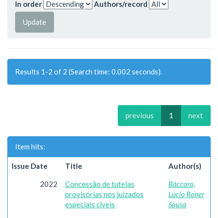
In order
Authors/record
Results 1-2 of 2 (Search time: 0.002 seconds).
previous
1
next
Item hits:
Issue Date
Title
Author(s)
2022
Concessão de tutelas
Báccaro,
provisórias nos juizados
Lúcio Roner
especiais cíveis
Sousa