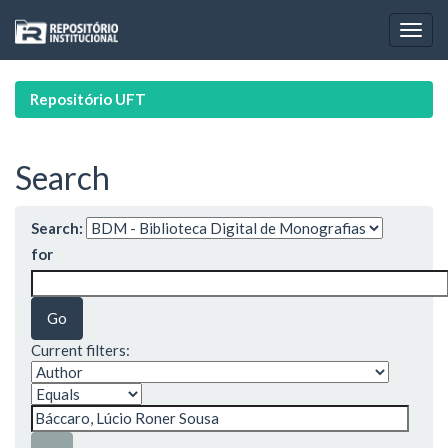
Skip
navigation
Repositório UFT
Search
Search:
for
Current filters: