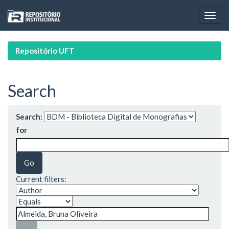
Skip
navigation
Repositório UFT
Search
Search:
for
Current filters: