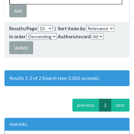
Results/Page
|
Sort items by
In order
Authors/record
Results 1-2 of 2 (Search time: 0.002 seconds).
previous
1
next
Item hits: