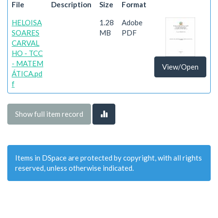
File
Description
Size
Format
HELOISA
1.28
Adobe
SOARES
MB
PDF
CARVAL
HO - TCC
- MATEM
View/Open
ÁTICA.pd
f
Show full item record
Items in DSpace are protected by copyright, with all rights
reserved, unless otherwise indicated.