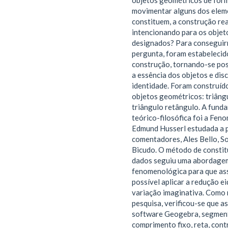
objetos geométricos de form
movimentar alguns dos elem
constituem, a construção re
intencionando para os obje
designados? Para conseguir
pergunta, foram estabelecid
construção, tornando-se pos
a essência dos objetos e dis
identidade. Foram construíd
objetos geométricos: triâng
triângulo retângulo. A fun
teórico-filosófica foi a Fen
Edmund Husserl estudada a p
comentadores, Ales Bello, S
Bicudo. O método de constitu
dados seguiu uma abordage
fenomenológica para que as
possível aplicar a redução ei
variação imaginativa. Como 
pesquisa, verificou-se que a
software Geogebra, segmen
comprimento fixo, reta, cont