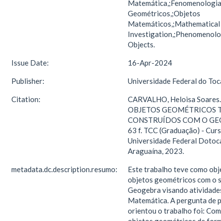
Matemática,;Fenomenologia
Geométricos,;Objetos
Matemáticos,;Mathematical
Investigation,;Phenomenolo
Objects.
Issue Date:
16-Apr-2024
Publisher:
Universidade Federal do Toc
Citation:
CARVALHO, Heloisa Soares
OBJETOS GEOMÉTRICOS 
CONSTRUÍDOS COM O GEO
63 f. TCC (Graduação) - Cur
Universidade Federal Dotoca
Araguaína, 2023.
metadata.dc.description.resumo:
Este trabalho teve como obj
objetos geométricos com o 
Geogebra visando atividade
Matemática. A pergunta de 
orientou o trabalho foi: Com