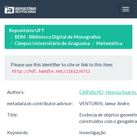
Skip
navigation
Repositório UFT
BDM - Biblioteca Digital de Monografias
Câmpus Universitário de Araguaína
Matemática
Please use this identifier to cite or link to this item:
http://hdl.handle.net/11612/6711
Authors:
CARVALHO, Heloisa Soares.
metadata.dc.contributor.advisor:
VENTURIN, Jamur Andre.
Title:
Essência de objetos geométr
construídos com o geogebra
Keywords:
Investigação