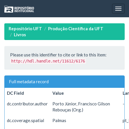
Skip
navigation
Repositório UFT
Produção Científica da UFT
Livros
Please use this identifier to cite or link to this item:
http://hdl.handle.net/11612/6176
Full metadata record
DC Field
Value
La
dc.contributor.author
Porto Júnior, Francisco Gilson
-
Rebouças (Org.)
dc.coverage.spatial
Palmas
pt