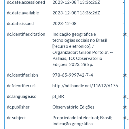
dc.date.accessioned
2023-12-08T13:36:26Z
-
dc.date.available
2023-12-08T13:36:26Z
-
dc.date.issued
2023-12-08
-
dc.identifier.citation
Indicação geográfica e
pt
tecnologias sociais no Brasil
[recurso eletrônico]. /
Organizador: Gilson Pôrto Jr. --
Palmas, TO: Observatório
Edições, 2023. 285 p.
dc.identifier.isbn
978-65-999742-7-4
pt
dc.identifier.uri
http://hdl.handle.net/11612/6176
-
dc.language.iso
pt_BR
pt
dc.publisher
Observatório Edições
pt
dc.subject
Propriedade Intelectual; Brasil;
pt
Indicação geográfica