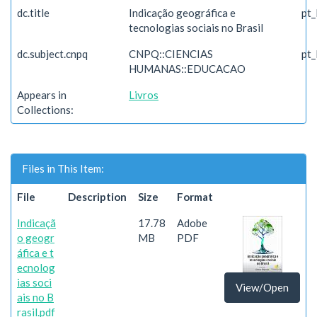
dc.title
Indicação geográfica e
pt
tecnologias sociais no Brasil
dc.subject.cnpq
CNPQ::CIENCIAS
pt
HUMANAS::EDUCACAO
Appears in
Livros
Collections:
Files in This Item:
File
Description
Size
Format
Indicaçã
17.78
Adobe
o geogr
MB
PDF
áfica e t
ecnolog
ias soci
View/Open
ais no B
rasil.pdf