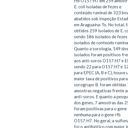
rfb O157:H7 em 259 amostr
E. coli isoladas de fezes e
conteúdo ruminal de 323 bo
abatidos sob Inspeção Estad
em Araguaína-To. No total, 
obtidos 259 isolados de E. co
sendo 186 isolados de fezes
isolados de conteúdo rumina
Quanto a sorologia, 149 do
isolados foram positivos fre
aos anti-soros O157:H7 e E
sendo 22 para O157:H7 e 1
para EPEC (A, B e C), houve
maior taxa de positivos para
sorogrupo B. foram obtidas
amostras negativas frente a
anti-soros. E quanto a pesqu
dos genes, 7 amostras das 2
foram positivas para o gene
nenhuma para o gene rfb
O157:H7. No geral, a sulfo
foi o antibiótico com maior í