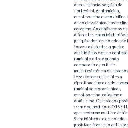
de resistência, seguida de
florfenicol, gentamicina,
enrofloxacina e amoxicilina 
ácido clavulânico, doxiciclin
cefepime. Ao analisarmos os
diferentes materiais biológi
pesquisados, os isolados de 
foram resistentes a quatro
antibióticos e os do conteú
ruminal a oito, e quando
comparado o perfil de
multirresistência os isolado
fezes foram resistentes a
ciprofloxacina e os do cont
ruminal ao cloranfenicol,
enrofloxacina, cefepime e
doxiciclina. Os isolados posi
frente ao anti-soro O157:H
apresentaram multirresistên
9 antibióticos, e os isolados
positivos frente ao anti-sor