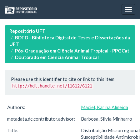
Skip
navigation
Repositório UFT
BDTD - Biblioteca Digital de Teses e Dissertações da
UFT
Pós-Graduação em Ciência Animal Tropical - PPGCat
Doutorado em Ciência Animal Tropical
Please use this identifier to cite or link to this item:
http://hdl.handle.net/11612/6121
Authors:
Maciel, Karina Almeida
metadata.dc.contributor.advisor:
Barbosa, Silvia Minharro
Title:
Distribuição Microrregional
Susceptibilidade Antimicrob