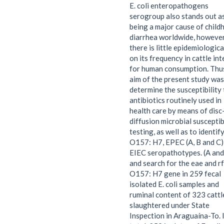
E. coli enteropathogens
serogroup also stands out a
being a major cause of child
diarrhea worldwide, however
there is little epidemiologica
on its frequency in cattle in
for human consumption. Thus
aim of the present study was
determine the susceptibility 
antibiotics routinely used in
health care by means of disc
diffusion microbial susceptib
testing, as well as to identif
O157: H7, EPEC (A, B and C)
EIEC seropathotypes. (A and
and search for the eae and r
O157: H7 gene in 259 fecal
isolated E. coli samples and
ruminal content of 323 cattl
slaughtered under State
Inspection in Araguaína-To. 