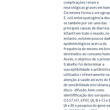
complicações renais e
neurológicas graves em hum
Da mesma forma o sorogrup
E. coli enteropatogência de
se também por ser uma das
principais causas de diarreia
infantil em todo o mundo, no
entanto, existem poucos da
epidemiológicos acerca da
frequência do mesmo em bov
destinados ao consumo hum
Assim, o objetivo de o prese
trabalho foi determinar a
susceptibilidade a antibiótic
utilizados rotineiramente na
atenção à saúde através do 
de sensibilidade microbiana 
disco- difusão, bem como
identifificação dos soropato
O157:H7, EPEC (A, B e C) e 
(A e B) e pesquisa do gene e