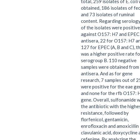
total, 259 isolates of E. coli
obtained, 186 isolates of fe
and 73 isolates of ruminal
content. Regarding serology
of the isolates were positive
against O157: H7 and EPEC
antisera, 22 for O157: H7 a
127 for EPEC (A, B and C), t
was a higher positive rate fo
serogroup B. 110 negative
samples were obtained from
antisera. And as for gene
research, 7 samples out of 
were positive for the eae ge
and none for the rfb O157: 
gene. Overall, sulfonamide 
the antibiotic with the highe
resistance, followed by
florfenicol, gentamicin,
enrofloxacin and amoxicillin
clavulanic acid, doxycycline 
cefepime. By analyzing the