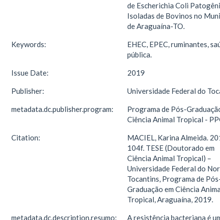
de Escherichia Coli Patogên
Isoladas de Bovinos no Muni
de Araguaína-TO.
Keywords:
EHEC, EPEC, ruminantes, sa
pública.
Issue Date:
2019
Publisher:
Universidade Federal do Toc
metadata.dc.publisher.program:
Programa de Pós-Graduaçã
Ciência Animal Tropical - P
Citation:
MACIEL, Karina Almeida. 20
104f. TESE (Doutorado em
Ciência Animal Tropical) –
Universidade Federal do Nor
Tocantins, Programa de Pós
Graduação em Ciência Anima
Tropical, Araguaína, 2019.
metadata.dc.description.resumo:
A resistência bacteriana é u