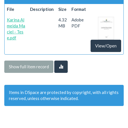
File
Description
Size
Format
Karina Al
4.32
Adobe
meida Ma
MB
PDF
ciel - Tes
e.pdf
View/Open
Show full item record
Items in DSpace are protected by copyright, with all rights
reserved, unless otherwise indicated.