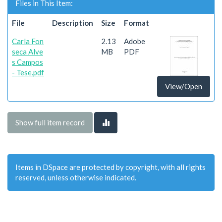
Files in This Item:
File
Description
Size
Format
Carla Fon
2.13
Adobe
seca Alve
MB
PDF
s Campos
- Tese.pdf
View/Open
Show full item record
Items in DSpace are protected by copyright, with all rights
reserved, unless otherwise indicated.