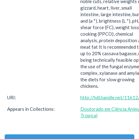
noble cuts, relative weights 
gizzard, heart, liver, small
intestine, large intestine, bu
and (a *), brightness (L *), pH,
shear force (FC), weight loss
cooking (PPCO), chemical
analysis, protein deposition
meat fat It is recommended 
up to 20% cassava bagasse, 
being technically feasible op
the use of the fungal enzym
complex, xylanase and amylas
the diets for slow growing
chickens.
URI:
http://hdl.handle.net/1161
Appears in Collections:
Doutorado em Ciência Anim
Tropical