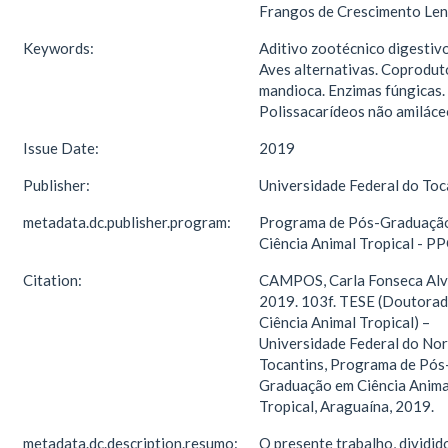
Frangos de Crescimento Len
Keywords:
Aditivo zootécnico digestivo
Aves alternativas. Coprodut
mandioca. Enzimas fúngicas.
Polissacarídeos não amiláce
Issue Date:
2019
Publisher:
Universidade Federal do Toc
metadata.dc.publisher.program:
Programa de Pós-Graduaçã
Ciência Animal Tropical - P
Citation:
CAMPOS, Carla Fonseca Alv
2019. 103f. TESE (Doutora
Ciência Animal Tropical) –
Universidade Federal do Nor
Tocantins, Programa de Pós
Graduação em Ciência Anima
Tropical, Araguaína, 2019.
metadata.dc.description.resumo:
O presente trabalho, dividid