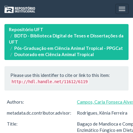
Skip
navigation
Repositório UFT
BDTD - Biblioteca Digital de Teses e Dissertações da
UFT
Pós-Graduação em Ciência Animal Tropical - PPGCat
Doutorado em Ciência Animal Tropical
Please use this identifier to cite or link to this item:
http://hdl.handle.net/11612/6119
Authors:
Campos, Carla Fonseca Alve
metadata.dc.contributor.advisor:
Rodrigues, Kênia Ferreira
Title:
Bagaço de Mandioca e Com
Enzimático Fúngico em Diet