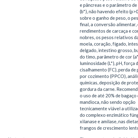
e pâncreas e o parâmetro de
(b*), não havendo efeito (p>
sobre o ganho de peso, o pe
final, a conversão alimentar,
rendimentos de carcaça e co
nobres, os pesos relativos d
moela, coração, fígado, inte
delgado, intestino grosso, b
do timo, parâmetro de cor (a*
luminosidade (L*), pH, força 
cisalhamento (FC), perda de
por cozimento (PPCO), análi
químicas, deposição de prote
gordura da carne. Recomend
o uso de até 20% de bagaço 
mandioca, não sendo opção
tecnicamente viável a utiliz
do complexo enzimático fúng
xilanase e amilase, nas dieta
frangos de crescimento lent