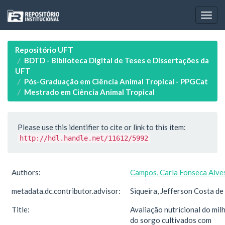
Skip
navigation
Repositório UFT
BDTD - Biblioteca Digital de Teses e Dissertações da
UFT
Pós-Graduação em Ciência Animal Tropical - PPGCat
Mestrado em Ciência Animal Tropical
Please use this identifier to cite or link to this item:
http://hdl.handle.net/11612/5992
Authors:
Campos, Carla Fonseca Alve
metadata.dc.contributor.advisor:
Siqueira, Jefferson Costa de
Title:
Avaliação nutricional do mil
do sorgo cultivados com