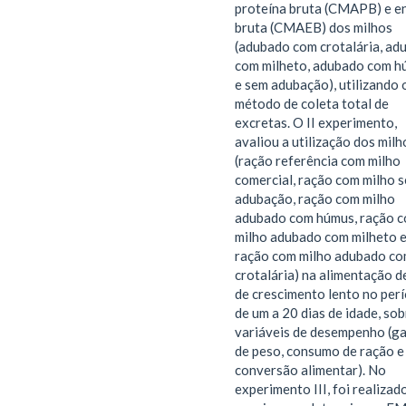
proteína bruta (CMAPB) e e
bruta (CMAEB) dos milhos
(adubado com crotalária, ad
com milheto, adubado com h
e sem adubação), utilizando 
método de coleta total de
excretas. O II experimento,
avaliou a utilização dos milh
(ração referência com milho
comercial, ração com milho 
adubação, ração com milho
adubado com húmus, ração 
milho adubado com milheto 
ração com milho adubado c
crotalária) na alimentação d
de crescimento lento no per
de um a 20 dias de idade, sob
variáveis de desempenho (g
de peso, consumo de ração e
conversão alimentar). No
experimento III, foi realizad