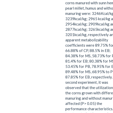
corns manured with sunn he
pearl millet, humus and with
manuring were: 3246Kcal/k
3239kcal/kg; 2965 kcal/kg 
2954kcal/kg; 2909kcal/kg a
2877kcal/kg; 3265kcal/kg a
3201kcal/kg, respectively a
apparent metabolizability
coefficients were 89.75% fo
66.88% of CP, 88.5% in EB;
84.38% for MS, 58.73% for 
81.4% for EB; 80.38% for M
53.45% for PB, 78.95% for 
89.48% for MS, 68.95% to P
87.85% for EB, respectively. 
second experiment, it was
observed that the utilization
the corns grown with differ
manuring and without manur
affected (P> 0.05) the
performance characteristics