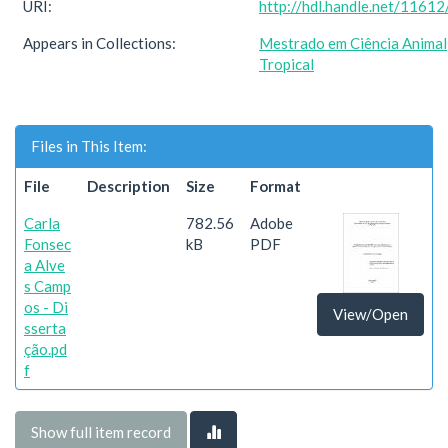
URI:
http://hdl.handle.net/1161
Appears in Collections:
Mestrado em Ciência Animal
Tropical
Files in This Item:
File
Description
Size
Format
Carla
782.56
Adobe
Fonsec
kB
PDF
a Alve
s Camp
os - Di
View/Open
sserta
ção.pd
f
Show full item record