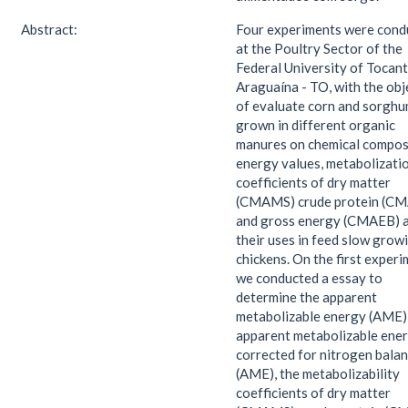
Abstract:
Four experiments were cond
at the Poultry Sector of the
Federal University of Tocant
Araguaína - TO, with the obj
of evaluate corn and sorgh
grown in different organic
manures on chemical composi
energy values, metabolizati
coefficients of dry matter
(CMAMS) crude protein (C
and gross energy (CMAEB) 
their uses in feed slow grow
chickens. On the first experi
we conducted a essay to
determine the apparent
metabolizable energy (AME)
apparent metabolizable ene
corrected for nitrogen bala
(AME), the metabolizability
coefficients of dry matter