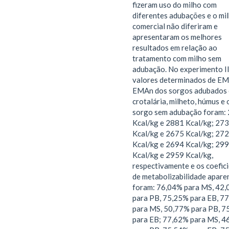
fizeram uso do milho com
diferentes adubações e o mi
comercial não diferiram e
apresentaram os melhores
resultados em relação ao
tratamento com milho sem
adubação. No experimento II
valores determinados de EM
EMAn dos sorgos adubados
crotalária, milheto, húmus e 
sorgo sem adubação foram:
Kcal/kg e 2881 Kcal/kg; 27
Kcal/kg e 2675 Kcal/kg; 27
Kcal/kg e 2694 Kcal/kg; 29
Kcal/kg e 2959 Kcal/kg,
respectivamente e os coefic
de metabolizabilidade apare
foram: 76,04% para MS, 42
para PB, 75,25% para EB, 7
para MS, 50,77% para PB, 7
para EB; 77,62% para MS, 4