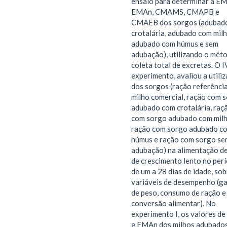
ensaio para determinar a EM
EMAn, CMAMS, CMAPB e
CMAEB dos sorgos (adubad
crotalária, adubado com milh
adubado com húmus e sem
adubação), utilizando o mét
coleta total de excretas. O I
experimento, avaliou a utili
dos sorgos (ração referênci
milho comercial, ração com 
adubado com crotalária, raç
com sorgo adubado com milh
ração com sorgo adubado c
húmus e ração com sorgo se
adubação) na alimentação d
de crescimento lento no per
de um a 28 dias de idade, sob
variáveis de desempenho (g
de peso, consumo de ração e
conversão alimentar). No
experimento I, os valores d
e EMAn dos milhos adubado