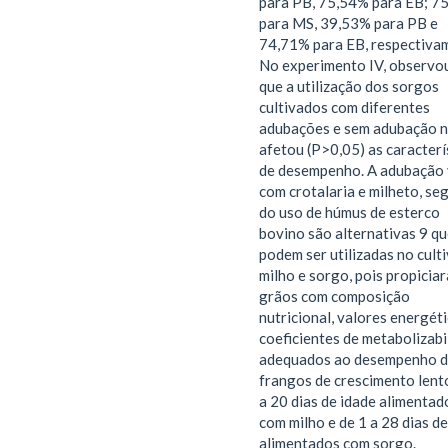
para PB, 75,54% para EB; 7
para MS, 39,53% para PB e
74,71% para EB, respectiva
No experimento IV, observo
que a utilização dos sorgos
cultivados com diferentes
adubações e sem adubação 
afetou (P>0,05) as caracterí
de desempenho. A adubação
com crotalaria e milheto, se
do uso de húmus de esterco
bovino são alternativas 9 q
podem ser utilizadas no cult
milho e sorgo, pois propicia
grãos com composição
nutricional, valores energét
coeficientes de metabolizabi
adequados ao desempenho 
frangos de crescimento lent
a 20 dias de idade alimentad
com milho e de 1 a 28 dias de
alimentados com sorgo.