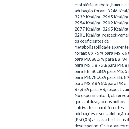
crotalária, milheto, húmus e
adubação foram: 3246 Kcal/
3239 Kcal/kg; 2965 Kcal/kg
2954 Kcal/kg; 2909 Kcal/kg
2877 Kcal/kg; 3265 Kcal/kg
3201 Kcal/kg, respectivame
os coeficientes de
metabolizabilidade aparente
foram: 89,75 % para MS, 66
para PB, 88,5 % para EB; 84
para MS, 58,73% para PB, 8
para EB; 80,38% para MS, 5
para PB, 78,95% para EB; 8
para MS, 68,95% para PB e
87,85% para EB, respectiva
No experimento II, observou
que a utilização dos milhos
cultivados com diferentes
adubações e sem adubação 
(P<0,05) as características 
desempenho. Os tratamento