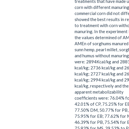
treatments that have made u
corn with different manurin
commercial corn did not diff
showed the best results in re
to treatment with corn with
manuring. In the experiment I
the values determined of A
AMEn of sorghums manured 
sunn hemp, pearl millet, sor
and humus without manuring
were: 2894Kcal/kg and 288
kcal/kg; 2736 kcal/kg and 2
kcal/kg; 2727 kcal/kg and 2
kcal/kg; 2994 kcal/kg and 2
kcal/kg, respectively and the
apparent metabolizability
coefficients were: 76.04% f
42.01% of CP, 75.25% for E
77.50% DM, 50.77% for PB,
75.95% for EB; 77.62% for 
46.39% for PB, 75.54% for 
75.83% for MS, 39.53% to P