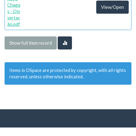
Chaga
View/Open
s - Dis
sertaç
ão.pdf
Show full item record
Items in DSpace are protected by copyright, with all rights
reserved, unless otherwise indicated.