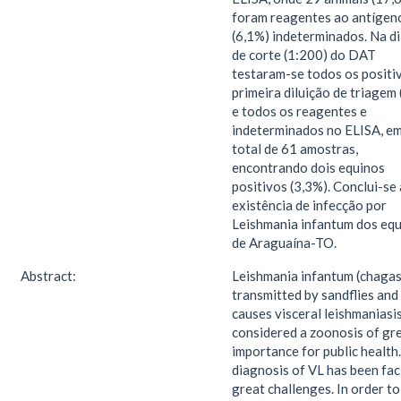
foram reagentes ao antígen
(6,1%) indeterminados. Na di
de corte (1:200) do DAT
testaram-se todos os positi
primeira diluição de triagem 
e todos os reagentes e
indeterminados no ELISA, e
total de 61 amostras,
encontrando dois equinos
positivos (3,3%). Conclui-se 
existência de infecção por
Leishmania infantum dos eq
de Araguaína-TO.
Abstract:
Leishmania infantum (chagasi
transmitted by sandflies and
causes visceral leishmaniasis
considered a zoonosis of gr
importance for public health
diagnosis of VL has been fac
great challenges. In order to