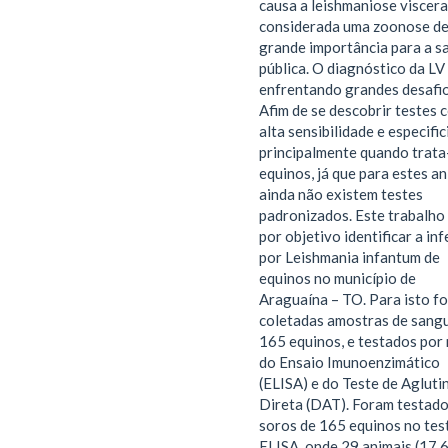
causa a leishmaniose visceral
considerada uma zoonose d
grande importância para a s
pública. O diagnóstico da LV
enfrentando grandes desafio
Afim de se descobrir testes 
alta sensibilidade e especific
principalmente quando trata
equinos, já que para estes a
ainda não existem testes
padronizados. Este trabalho
por objetivo identificar a in
por Leishmania infantum de
equinos no município de
Araguaína – TO. Para isto f
coletadas amostras de sang
165 equinos, e testados por
do Ensaio Imunoenzimático
(ELISA) e do Teste de Aglut
Direta (DAT). Foram testad
soros de 165 equinos no tes
ELISA, onde 29 animais (17,