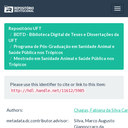
Skip
navigation
Repositório UFT
BDTD - Biblioteca Digital de Teses e Dissertações da
UFT
Programa de Pós-Graduação em Sanidade Animal e
Saúde Pública nos Trópicos
Mestrado em Sanidade Animal e Saúde Pública nos
Trópicos
Please use this identifier to cite or link to this item:
http://hdl.handle.net/11612/5985
Authors:
Chagas, Fabiana da Silva Ca
metadata.dc.contributor.advisor:
Silva, Marco Augusto
Giannoccaro da