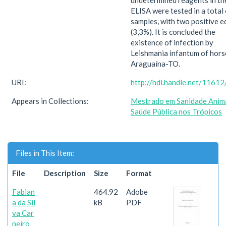
undetermined reagents in th
ELISA were tested in a total
samples, with two positive e
(3,3%). It is concluded the
existence of infection by
Leishmania infantum of hors
Araguaína-TO.
URI:
http://hdl.handle.net/1161
Appears in Collections:
Mestrado em Sanidade Anima
Saúde Pública nos Trópicos
Files in This Item:
File
Description
Size
Format
Fabian
464.92
Adobe
a da Sil
kB
PDF
va Car
neiro