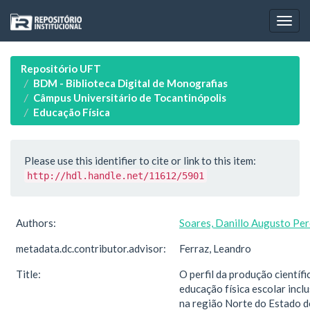
Skip
navigation
Repositório UFT
BDM - Biblioteca Digital de Monografias
Câmpus Universitário de Tocantinópolis
Educação Física
Please use this identifier to cite or link to this item:
http://hdl.handle.net/11612/5901
Authors:
Soares, Danillo Augusto Per
metadata.dc.contributor.advisor:
Ferraz, Leandro
Title:
O perfil da produção científi
educação física escolar inclu
na região Norte do Estado d