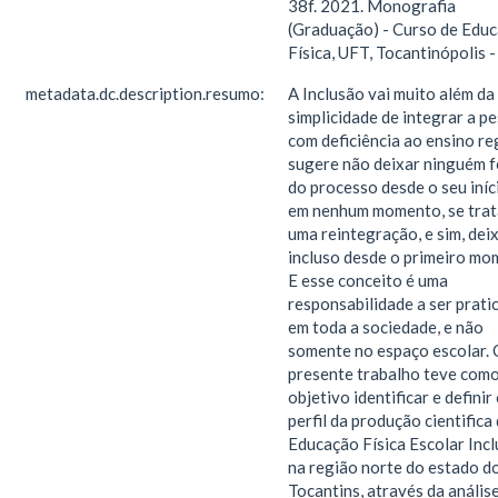
38f. 2021. Monografia
(Graduação) - Curso de Edu
Física, UFT, Tocantinópolis -
metadata.dc.description.resumo:
A Inclusão vai muito além da
simplicidade de integrar a p
com deficiência ao ensino re
sugere não deixar ninguém f
do processo desde o seu iníci
em nenhum momento, se trat
uma reintegração, e sim, dei
incluso desde o primeiro mo
E esse conceito é uma
responsabilidade a ser prati
em toda a sociedade, e não
somente no espaço escolar. 
presente trabalho teve com
objetivo identificar e definir
perfil da produção cientifica
Educação Física Escolar Incl
na região norte do estado d
Tocantins, através da análise