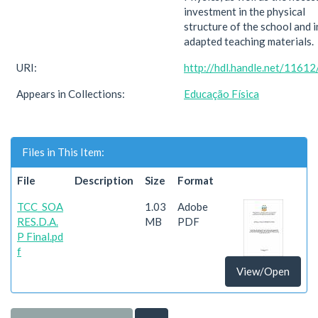
investment in the physical
structure of the school and i
adapted teaching materials.
URI:
http://hdl.handle.net/1161
Appears in Collections:
Educação Física
Files in This Item:
File
Description
Size
Format
TCC_SOA
1.03
Adobe
RES.D.A.
MB
PDF
P Final.pd
f
View/Open