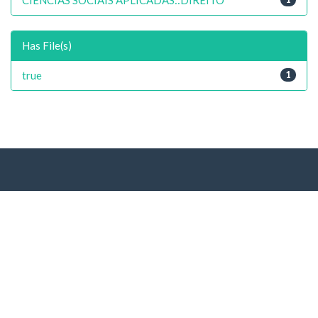
Has File(s)
true
1