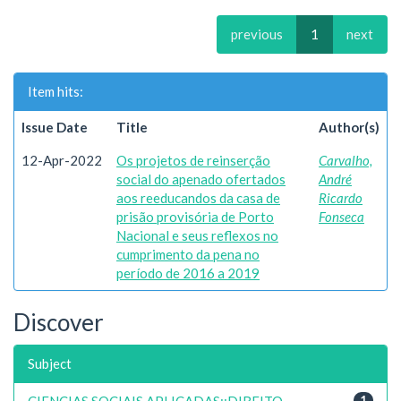
previous
1
next
Item hits:
Issue Date
Title
Author(s)
12-Apr-2022
Os projetos de reinserção
Carvalho,
social do apenado ofertados
André
aos reeducandos da casa de
Ricardo
prisão provisória de Porto
Fonseca
Nacional e seus reflexos no
cumprimento da pena no
período de 2016 a 2019
Discover
Subject
CIENCIAS SOCIAIS APLICADAS::DIREITO
1