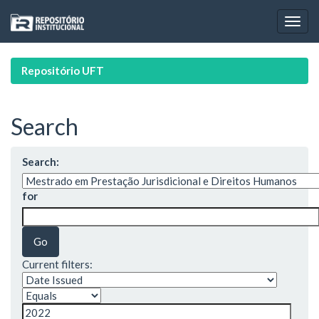
Skip
navigation
Repositório UFT
Search
Search:
for
Current filters: