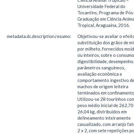
Ciência Animal Tropical) –
Universidade Federal do
Tocantins, Programa de Pós
Graduação em Ciência Anima
Tropical, Araguaína, 2016.
metadata.dc.description.resumo:
Objetivou-se avaliar o efeit
substituição dos grãos de mi
por milheto, fornecidos moí
ou inteiros, sobre o consumo
digestibilidade, desempenho
parâmetros sanguíneos,
avaliação econômica e
comportamento ingestivo d
machos de origem leiteira
terminados em confinamento
Utilizou-se 28 tourinhos co
peso médio inicial de 262,70
26,04 kg, distribuídos em
delineamento inteiramente
casualizado, com arranjo fat
2 x 2, com sete repetições p