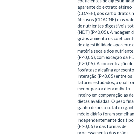
coeficientes de digestibilida
aparente do extrato etéreo
(CDAEE), dos carboidratos 
fibrosos (CDACNF) e os val
de nutrientes digestíveis tot
(NDT) (P<0,05). A moagem 
grãos aumenta os coeficient
de digestibilidade aparente 
matéria seca e dos nutriente
(P<0,05), com exceção da F
(P>0,05). A concentração de
fosfatase alcalina apresent
interação (P<0,05) entre os
fatores estudados, a qual foi
menor para a dieta milheto
inteiro em comparação as d
dietas avaliadas. O peso final
ganho de peso total e o gan
médio diário foram semelha
independentemente dos tipo
(P>0,05) e das formas de
processamento dos grãos