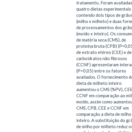
tratamento. Foram avaliada
quatro dietas experimentais
contendo dois tipos de grão
(milho x milheto) e duas for
de processamentos dos grã
(moído x inteiro). Os consu
de matéria seca (CMS), de
proteína bruta (CPB) (P=0,0
de extrato etéreo (CEE) e de
carboidratos não fibrosos
(CCNF) apresentaram inter
(P<0,05) entre os fatores
avaliados. O fornecimento d
dieta de milheto inteiro
aumentou o CMS (%PV), CEE
CCNF em comparação ao mil
moído, assim como aumento
CMS, CPB, CEE e CCNF em
comparação a dieta de milho
inteiro. A substituição do gr
de milho por milheto reduz o