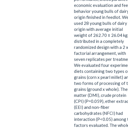
economic evaluation and fe
behavior young bulls of dair
origin finished in feedlot. W
used 28 young bulls of dairy
origin with average initial
weight of 262.70 ± 26.04 kg
distributed in a completely
randomized design with a 2 x
factorial arrangement, with
seven replicates per treatme
We evaluated four experime
diets containing two types o
grains (corn x pearl millet) a
two forms of processing of 
grains (ground x whole). The
matter (DMI), crude protein
(CPI) (P=0.059), ether extra
(EEI) and non-fiber
carbohydrates (NFCI) had
interaction (P<0.05) among 
factors evaluated. The whol