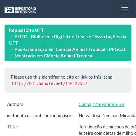
Skip
navigation
Repositório UFT
BDTD - Biblioteca Digital de Teses e Dissertações da
UFT
Pós-Graduação em Ciência Animal Tropical - PPGCat
Mestrado em Ciência Animal Tropical
Please use this identifier to cite or link to this item:
http://hdl.handle.net/11612/557
Authors:
Cunha, Maryanne Silva
metadata.dc.contributor.advisor:
Neiva, José Neuman Mirand
Title:
Terminação de machos de or
leiteira com dietas de milho 