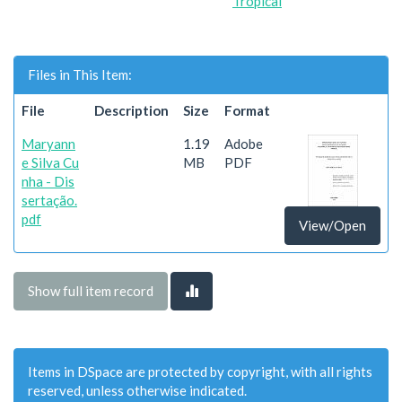
Tropical
Files in This Item:
File
Description
Size
Format
Maryann
1.19
Adobe
e Silva Cu
MB
PDF
nha - Dis
sertação.
pdf
View/Open
Show full item record
Items in DSpace are protected by copyright, with all rights
reserved, unless otherwise indicated.