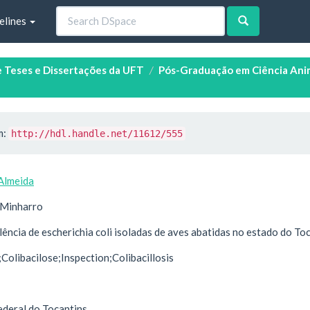
elines
e Teses e Dissertações da UFT
Pós-Graduação em Ciência Anim
m:
http://hdl.handle.net/11612/555
 Almeida
a Minharro
lência de escherichia coli isoladas de aves abatidas no estado do To
olibacilose;Inspection;Colibacillosis
ederal do Tocantins