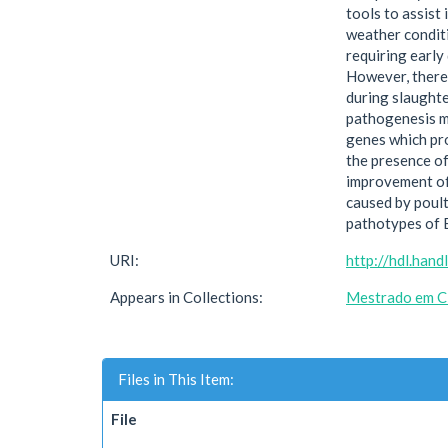
tools to assist
weather conditi
requiring early
However, there 
during slaughte
pathogenesis me
genes which pro
the presence of
improvement of 
caused by poult
pathotypes of 
URI:
http://hdl.han
Appears in Collections:
Mestrado em Ci
Files in This Item:
File