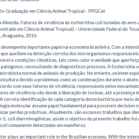
s-Graduação em Ciência Animal Tropical - PPGCat
Almeida. Fatores de virulência de escherichia coli isoladas de aves
estrado em Ciência Animal Tropical) – Universidade Federal do Toc
, Araguaína, 2016.
a desempenha importante papel na economia brasileira. Com a intens
 que auxiliem na detecção correta dos microrganismos responsáveis 
onível e condições climáticas, tais como calor e umidade que aperfe
 patógenos, necessitando de diagnósticos precoces. A Escherichia co
microbiota normal de animais de produção. No entanto, existem espé
avicultura devido a problemas como as condenações durante o abate
cordo com seus fatores de virulência, responsáveis pelos mecanismo
res de virulência vão desde a liberação de toxinas, até a presença 
A correta identificação de cada categoria desta bactéria por meio d
ologia molecular assume papel fundamental para possíveis decisões 
mizar perdas produtivas. Atualmente, são escassos trabalhos que ide
 E. coli diarreinogênicas, assim o objetivo do presente trabalho fo
. coli comumente detectadas em mamíferos.
tor plays an important role in the Brazilian economy. With the inten