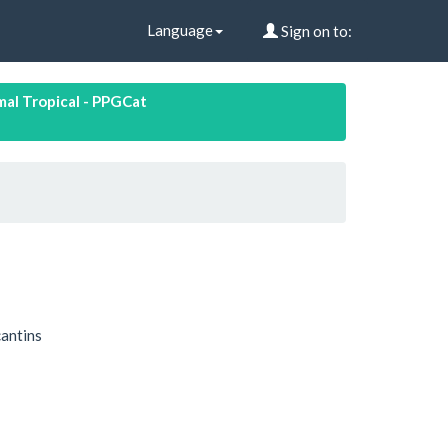
Language
Sign on to:
al Tropical - PPGCat
cantins