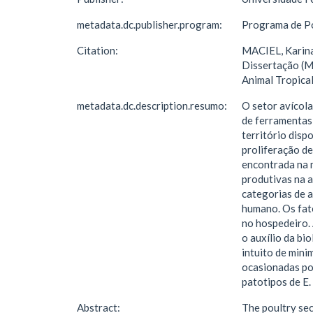
metadata.dc.publisher.program:
Programa de Pó
Citation:
MACIEL, Karina 
Dissertação (M
Animal Tropical
metadata.dc.description.resumo:
O setor avícol
de ferramentas
território disp
proliferação de
encontrada na 
produtivas na 
categorias de a
humano. Os fato
no hospedeiro. 
o auxílio da bi
intuito de mini
ocasionadas por
patotipos de E
Abstract:
The poultry sec