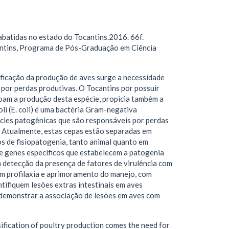
 abatidas no estado do Tocantins.2016. 66f.
antins, Programa de Pós-Graduação em Ciência
ificação da produção de aves surge a necessidade
por perdas produtivas. O Tocantins por possuir
içoam a produção desta espécie, propicia também a
li (E. coli) é uma bactéria Gram-negativa
cies patogênicas que são responsáveis por perdas
. Atualmente, estas cepas estão separadas em
s de fisiopatogenia, tanto animal quanto em
de genes específicos que estabelecem a patogenia
a detecção da presença de fatores de virulência com
em profilaxia e aprimoramento do manejo, com
ntifiquem lesões extras intestinais em aves
i demonstrar a associação de lesões em aves com
sification of poultry production comes the need for