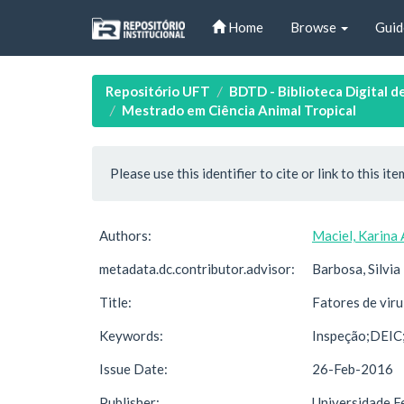
Skip
Home
Browse
Guid
navigation
Repositório UFT
BDTD - Biblioteca Digital d
Mestrado em Ciência Animal Tropical
Please use this identifier to cite or link to this ite
Authors:
Maciel, Karina
metadata.dc.contributor.advisor:
Barbosa, Silvi
Title:
Fatores de viru
Keywords:
Inspeção;DEIC;C
Issue Date:
26-Feb-2016
Publisher:
Universidade F