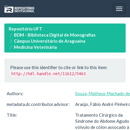
Skip
navigation
Repositório UFT
BDM - Biblioteca Digital de Monografias
Câmpus Universitário de Araguaína
Medicina Veterinária
Please use this identifier to cite or link to this item:
http://hdl.handle.net/11612/5463
Authors:
Sousa, Matheus Machado de
metadata.dc.contributor.advisor:
Araújo, Fábio André Pinheir
Title:
Tratamento Cirúrgico da
Sindrome do Abdome Agudo
vólvulo de cólon assocado à