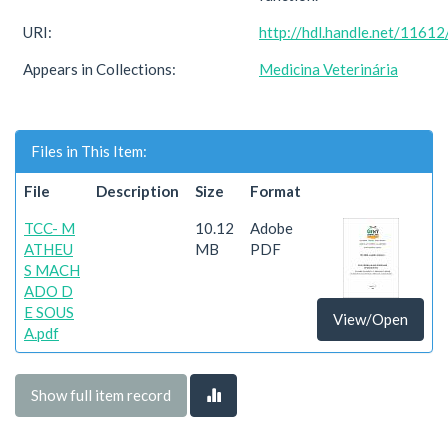
URI:
http://hdl.handle.net/1161
Appears in Collections:
Medicina Veterinária
Files in This Item:
File
Description
Size
Format
TCC- M
10.12
Adobe
ATHEU
MB
PDF
S MACH
ADO D
E SOUS
View/Open
A.pdf
Show full item record