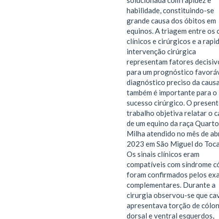
solucionada com rapidez e
habilidade, constituindo-se
grande causa dos óbitos em
equinos. A triagem entre os 
clínicos e cirúrgicos e a rapi
intervenção cirúrgica
representam fatores decisiv
para um prognóstico favoráv
diagnóstico preciso da caus
também é importante para o
sucesso cirúrgico. O presen
trabalho objetiva relatar o 
de um equino da raça Quarto
Milha atendido no mês de abr
2023 em São Miguel do Toca
Os sinais clínicos eram
compatíveis com síndrome có
foram confirmados pelos ex
complementares. Durante a
cirurgia observou-se que ca
apresentava torção de cólo
dorsal e ventral esquerdos,