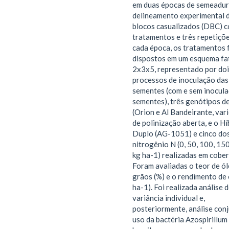
em duas épocas de semeadu
delineamento experimental 
blocos casualizados (DBC) 
tratamentos e três repetiçõ
cada época, os tratamentos
dispostos em um esquema fat
2x3x5, representado por doi
processos de inoculação das
sementes (com e sem inocula
sementes), três genótipos d
(Orion e Al Bandeirante, var
de polinização aberta, e o Hí
Duplo (AG-1051) e cinco do
nitrogênio N (0, 50, 100, 15
kg ha-1) realizadas em cober
Foram avaliadas o teor de ó
grãos (%) e o rendimento de 
ha-1). Foi realizada análise 
variância individual e,
posteriormente, análise conj
uso da bactéria Azospirillum