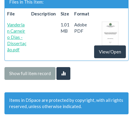
Files in This Item:
File
Description
Size
Format
Vanderla
1.01
Adobe
n Carneir
MB
PDF
o Dias -
Dissertaç
ão.pdf
View/Open
Show full item record
Items in DSpace are protected by copyright, with all rights
reserved, unless otherwise indicated.