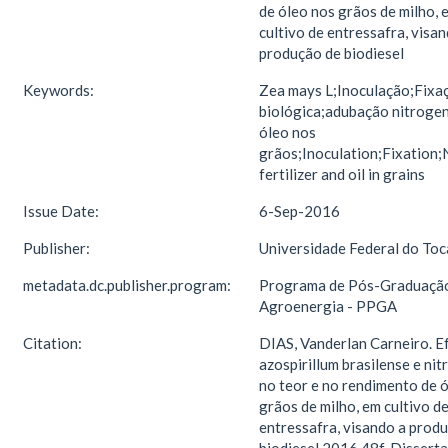
de óleo nos grãos de milho, 
cultivo de entressafra, visan
produção de biodiesel
Keywords:
Zea mays L;Inoculação;Fixa
biológica;adubação nitroge
óleo nos
grãos;Inoculation;Fixation;
fertilizer and oil in grains
Issue Date:
6-Sep-2016
Publisher:
Universidade Federal do Toc
metadata.dc.publisher.program:
Programa de Pós-Graduaçã
Agroenergia - PPGA
Citation:
DIAS, Vanderlan Carneiro. E
azospirillum brasilense e ni
no teor e no rendimento de 
grãos de milho, em cultivo d
entressafra, visando a prod