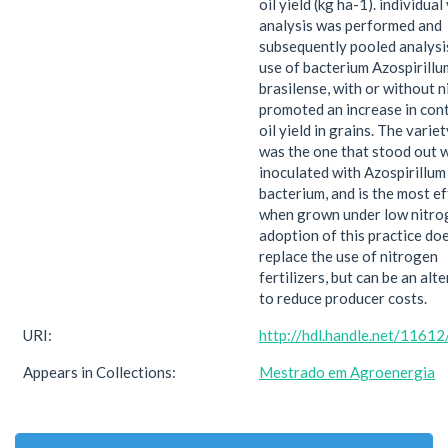
oil yield (kg ha-1). individua
analysis was performed and
subsequently pooled analysi
use of bacterium Azospirillu
brasilense, with or without n
promoted an increase in con
oil yield in grains. The varie
was the one that stood out 
inoculated with Azospirillum
bacterium, and is the most ef
when grown under low nitro
adoption of this practice do
replace the use of nitrogen
fertilizers, but can be an alt
to reduce producer costs.
URI:
http://hdl.handle.net/1161
Appears in Collections:
Mestrado em Agroenergia