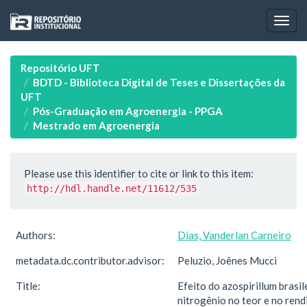
Skip
navigation
Repositório UFT
BDTD - Biblioteca Digital de Teses e Dissertações da
UFT
Pós-Graduação em Agroenergia - PPGA
Mestrado em Agroenergia
Please use this identifier to cite or link to this item:
http://hdl.handle.net/11612/535
Authors:
Dias, Vanderlan Carneiro
metadata.dc.contributor.advisor:
Peluzio, Joênes Mucci
Title:
Efeito do azospirillum brasil
nitrogênio no teor e no ren