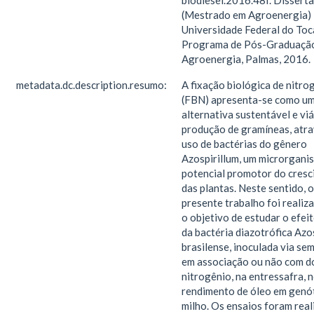
biodiesel.2016.48f. Dissert
(Mestrado em Agroenergia) 
Universidade Federal do Toc
Programa de Pós-Graduaçã
Agroenergia, Palmas, 2016.
metadata.dc.description.resumo:
A fixação biológica de nitro
(FBN) apresenta-se como u
alternativa sustentável e viá
produção de gramíneas, atra
uso de bactérias do gênero
Azospirillum, um microrgani
potencial promotor do cres
das plantas. Neste sentido, o
presente trabalho foi realiz
o objetivo de estudar o efei
da bactéria diazotrófica Azo
brasilense, inoculada via se
em associação ou não com d
nitrogênio, na entressafra, n
rendimento de óleo em genó
milho. Os ensaios foram rea