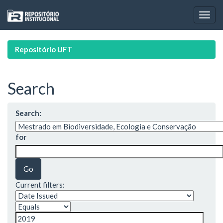
Skip
navigation
Repositório UFT
Search
Search:
for
Current filters: