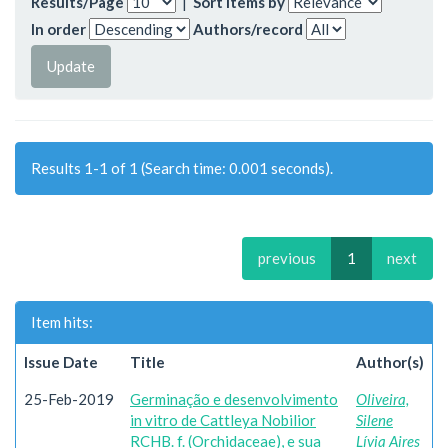
Results/Page
|
Sort items by
In order
Authors/record
Results 1-1 of 1 (Search time: 0.001 seconds).
previous
1
next
Item hits:
Issue Date
Title
Author(s)
25-Feb-2019
Germinação e desenvolvimento
Oliveira,
in vitro de Cattleya Nobilior
Silene
RCHB. f. (Orchidaceae), e sua
Lívia Aires