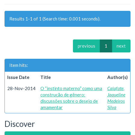
Results 1-1 of 1 (Search time: 0.001 seconds).
previous
1
next
Item hits:
Issue Date
Title
Author(s)
28-Nov-2014
O “instinto materno” como uma
Calafate,
construção de gênero:
Jaqueline
discussões sobre o desejo de
Medeiros
amamentar
Silva
Discover