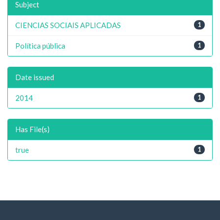
Subject
CIENCIAS SOCIAIS APLICADAS
1
Política pública
1
Date issued
2014
1
Has File(s)
true
1