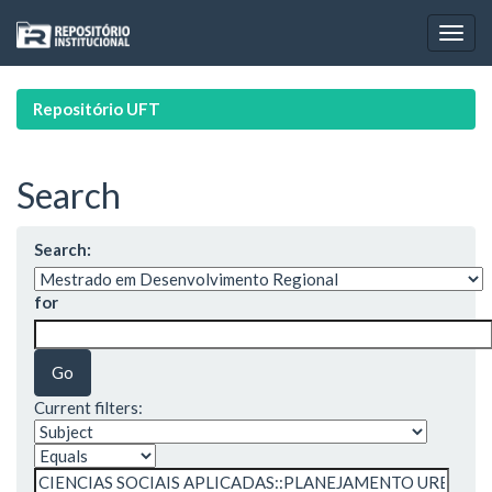
Skip
navigation
Repositório UFT
Search
Search:
for
Current filters: