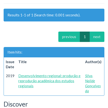
Results 1-1 of 1 (Search time: 0.001 seconds).
previous
1
next
Item hits:
Issue
Title
Author(s)
Date
2019
Desenvolvimento regional: produção e
Silva,
reprodução acadêmica dos estudos
Nailde
regionais
Gonçalves
da
Discover