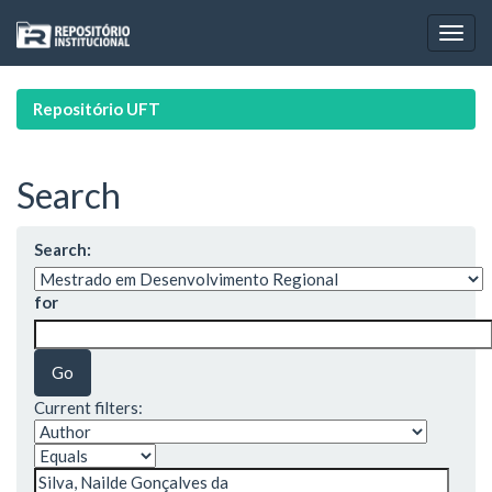
Skip
navigation
Repositório UFT
Search
Search:
for
Current filters: