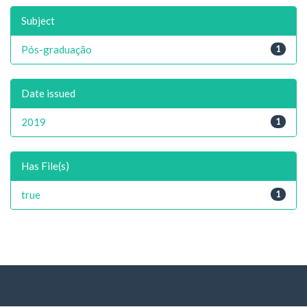
Subject
Pós-graduação
1
Date issued
2019
1
Has File(s)
true
1