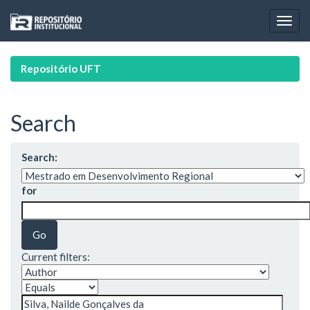
Skip
navigation
Repositório UFT
Search
Search:
for
Current filters: