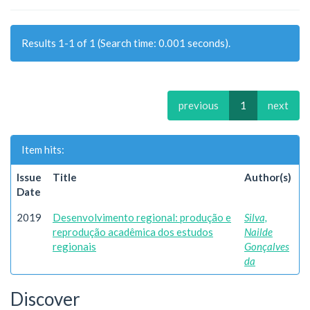
Results 1-1 of 1 (Search time: 0.001 seconds).
previous
1
next
Item hits:
Issue
Title
Author(s)
Date
2019
Desenvolvimento regional: produção e
Silva,
reprodução acadêmica dos estudos
Nailde
regionais
Gonçalves
da
Discover