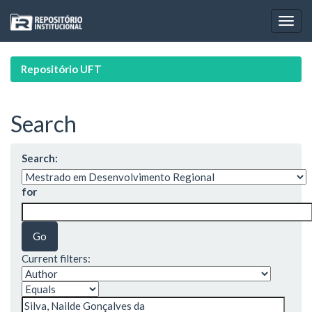
Skip
navigation
Repositório UFT
Search
Search:
for
Current filters: