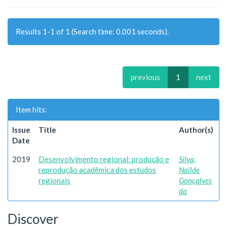
Results 1-1 of 1 (Search time: 0.001 seconds).
previous
1
next
Item hits:
Issue
Title
Author(s)
Date
2019
Desenvolvimento regional: produção e
Silva,
reprodução acadêmica dos estudos
Nailde
regionais
Gonçalves
da
Discover