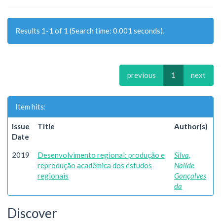
Results 1-1 of 1 (Search time: 0.001 seconds).
previous
1
next
Item hits:
Issue
Title
Author(s)
Date
2019
Desenvolvimento regional: produção e
Silva,
reprodução acadêmica dos estudos
Nailde
regionais
Gonçalves
da
Discover