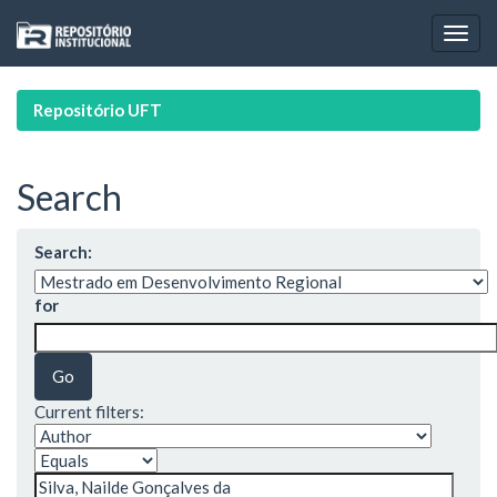
Skip
navigation
Repositório UFT
Search
Search:
for
Current filters: