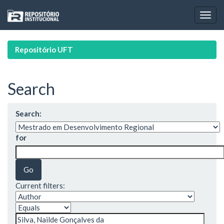
Skip
navigation
Repositório UFT
Search
Search:
for
Current filters: