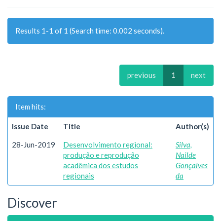
Results 1-1 of 1 (Search time: 0.002 seconds).
previous
1
next
Item hits:
Issue Date
Title
Author(s)
28-Jun-2019
Desenvolvimento regional:
Silva,
produção e reprodução
Nailde
acadêmica dos estudos
Gonçalves
regionais
da
Discover