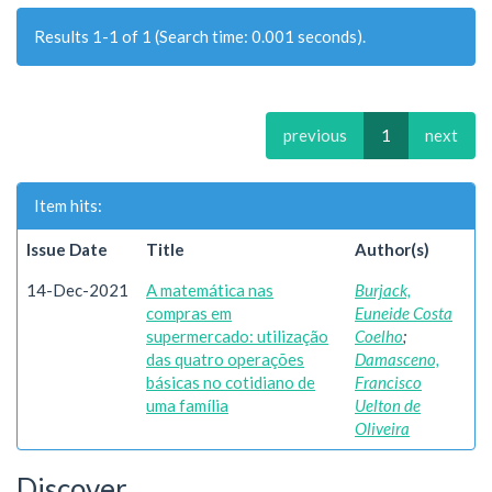
Results 1-1 of 1 (Search time: 0.001 seconds).
previous
1
next
Item hits:
Issue Date
Title
Author(s)
14-Dec-2021
A matemática nas
Burjack,
compras em
Euneide Costa
supermercado: utilização
Coelho
;
das quatro operações
Damasceno,
básicas no cotidiano de
Francisco
uma família
Uelton de
Oliveira
Discover