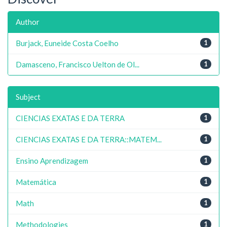
Author
Burjack, Euneide Costa Coelho
1
Damasceno, Francisco Uelton de Ol...
1
Subject
CIENCIAS EXATAS E DA TERRA
1
CIENCIAS EXATAS E DA TERRA::MATEM...
1
Ensino Aprendizagem
1
Matemática
1
Math
1
Methodologies
1