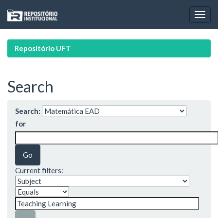
Skip
navigation
Repositório UFT
Search
Search:
for
Current filters: