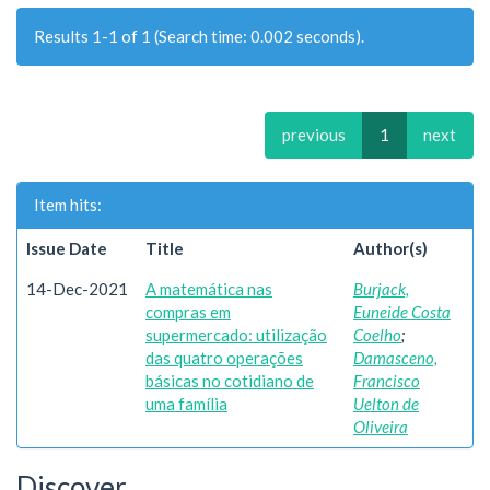
Results 1-1 of 1 (Search time: 0.002 seconds).
previous
1
next
Item hits:
Issue Date
Title
Author(s)
14-Dec-2021
A matemática nas
Burjack,
compras em
Euneide Costa
supermercado: utilização
Coelho
;
das quatro operações
Damasceno,
básicas no cotidiano de
Francisco
uma família
Uelton de
Oliveira
Discover