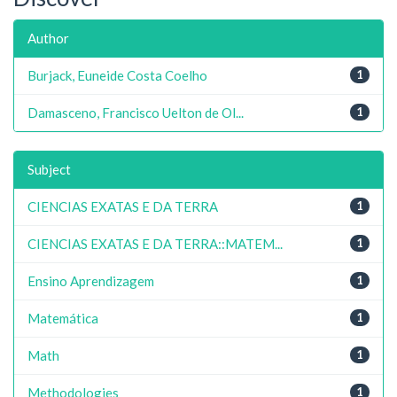
Author
Burjack, Euneide Costa Coelho
1
Damasceno, Francisco Uelton de Ol...
1
Subject
CIENCIAS EXATAS E DA TERRA
1
CIENCIAS EXATAS E DA TERRA::MATEM...
1
Ensino Aprendizagem
1
Matemática
1
Math
1
Methodologies
1