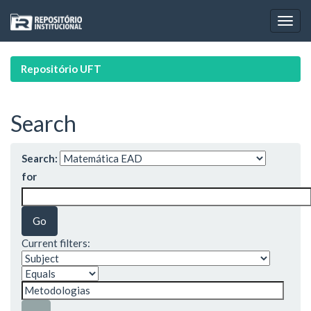
Skip
navigation
Repositório UFT
Search
Search:
for
Current filters: