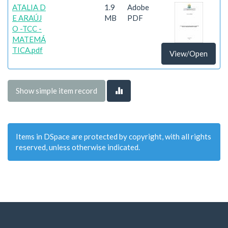
ATALIA D
1.9
Adobe
E ARAÚJ
MB
PDF
O -TCC -
MATEMÁ
TICA.pdf
View/Open
Show simple item record
Items in DSpace are protected by copyright, with all rights
reserved, unless otherwise indicated.