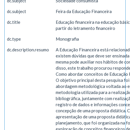
dc.subject
Sociedade consumista
dc.subject
Feira da Educação Financeira
dc.title
Educação financeira na educação básic
partir do letramento financeiro
dc.type
Monografia
dc.description.resumo
A Educação Financeira está relacionad
existem dúvidas que deve ser ensinada
mesma pode auxiliar nos hábitos de co
disso, este trabalho procurou respond
Como abordar conceitos de Educação F
O objetivo principal desta pesquisa fo
abordagem metodológica voltada ao en
metodologia utilizada para a realizaçã
bibliográfica, juntamente com realizaç
registro de dados e informações conce
concepção de uma proposta didática. 
apresentação de uma proposta didática
planejamento, que foi organizada na fo
exploração de conceitos financeiros de