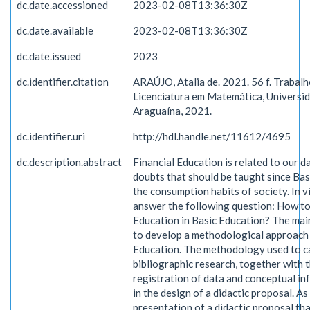
dc.date.accessioned
2023-02-08T13:36:30Z
dc.date.available
2023-02-08T13:36:30Z
dc.date.issued
2023
dc.identifier.citation
ARAÚJO, Atalia de. 2021. 56 f. Trabal
Licenciatura em Matemática, Universid
Araguaína, 2021.
dc.identifier.uri
http://hdl.handle.net/11612/4695
dc.description.abstract
Financial Education is related to our da
doubts that should be taught since Basi
the consumption habits of society. In vi
answer the following question: How to
Education in Basic Education? The main
to develop a methodological approach 
Education. The methodology used to ca
bibliographic research, together with t
registration of data and conceptual in
in the design of a didactic proposal. As
presentation of a didactic proposal tha