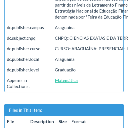
partir dos níveis de Letramento Financ
Estratégia Nacional de Educação Fina
denominada por "Feira da Educação Fin
dc.publisher.campus
Araguaína
dc.subject.cnpq
CNPQ::CIENCIAS EXATAS E DA TER
dc.publisher.curso
CURSO::ARAGUAÍNA::PRESENCIAL:
dc.publisher.local
Araguaína
dc.publisher.level
Graduação
Appears in
Matemática
Collections:
Files in This Item:
File
Description
Size
Format