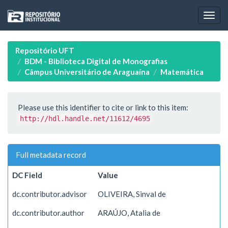
Skip
navigation
Repositório UFT
BDM - Biblioteca Digital de Monografias
Câmpus Universitário de Araguaína
Matemática
Please use this identifier to cite or link to this item:
http://hdl.handle.net/11612/4695
Full metadata record
DC Field
Value
dc.contributor.advisor
OLIVEIRA, Sinval de
dc.contributor.author
ARAÚJO, Atalia de