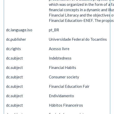
which was organized in the form of a fa
financial concepts in a dynamic and ill
Financial Literacy and the objectives o
Financial Education-ENEF. The proposa
dc.language.iso
pt_BR
dc.publisher
Universidade Federal do Tocantins
dc.rights
Acesso livre
dc.subject
Indebtedness
dc.subject
Financial Habits
dc.subject
Consumer society
dc.subject
Financial Education Fair
dc.subject
Endividamento
dc.subject
Hábitos Financeiros