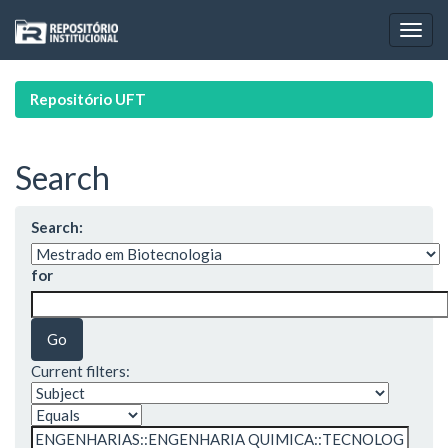
Skip
navigation
Repositório UFT
Search
Search:
for
Current filters: