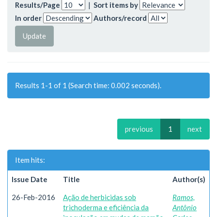
Results/Page
|
Sort items by
In order
Authors/record
Results 1-1 of 1 (Search time: 0.002 seconds).
previous
1
next
Item hits:
Issue Date
Title
Author(s)
26-Feb-2016
Ação de herbicidas sob
Ramos,
trichoderma e eficiência da
Antônio