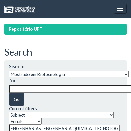
Skip
navigation
Repositório UFT
Search
Search:
for
Current filters: