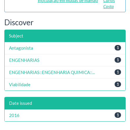
inoculação em mudas de mamão
Carlos
Costa
Discover
Subject
Antagonista
1
ENGENHARIAS
1
ENGENHARIAS::ENGENHARIA QUIMICA::...
1
Viabilidade
1
Date issued
2016
1