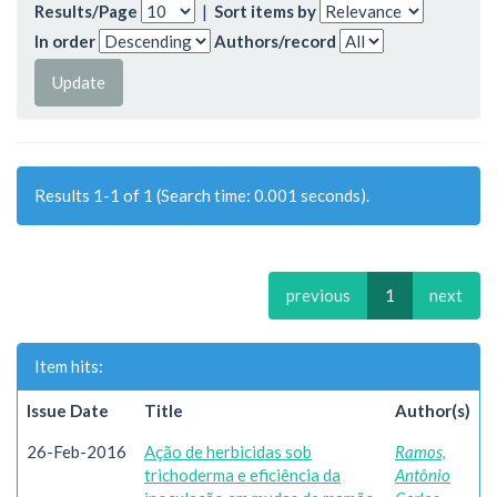
Results/Page
|
Sort items by
In order
Authors/record
Results 1-1 of 1 (Search time: 0.001 seconds).
previous
1
next
Item hits:
Issue Date
Title
Author(s)
26-Feb-2016
Ação de herbicidas sob
Ramos,
trichoderma e eficiência da
Antônio