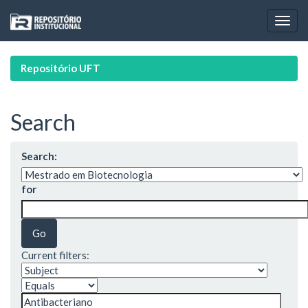
Skip
navigation
Repositório UFT
Search
Search:
for
Current filters: