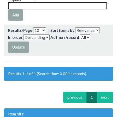
Results/Page
|
Sort items by
In order
Authors/record
Results 1-1 of 1 (Search time: 0.001 seconds).
previous
1
next
Item hits: