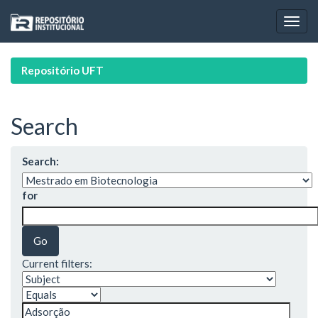
Skip
navigation
Repositório UFT
Search
Search:
for
Current filters: