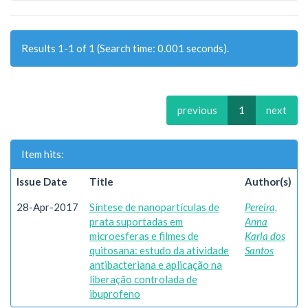
Results 1-1 of 1 (Search time: 0.001 seconds).
previous
1
next
Item hits:
Issue Date
Title
Author(s)
28-Apr-2017
Síntese de nanopartículas de
Pereira,
prata suportadas em
Anna
microesferas e filmes de
Karla dos
quitosana: estudo da atividade
Santos
antibacteriana e aplicação na
liberação controlada de
ibuprofeno