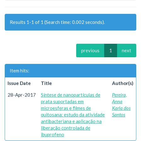
Results 1-1 of 1 (Search time: 0.002 seconds).
previous
1
next
Item hits:
Issue Date
Title
Author(s)
28-Apr-2017
Síntese de nanopartículas de
Pereira,
prata suportadas em
Anna
microesferas e filmes de
Karla dos
quitosana: estudo da atividade
Santos
antibacteriana e aplicação na
liberação controlada de
ibuprofeno