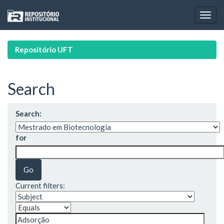
Skip
navigation
Repositório UFT
Search
Search:
for
Current filters: