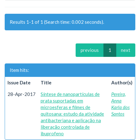
Results 1-1 of 1 (Search time: 0.002 seconds).
previous
1
next
Item hits:
Issue Date
Title
Author(s)
28-Apr-2017
Síntese de nanopartículas de
Pereira,
prata suportadas em
Anna
microesferas e filmes de
Karla dos
quitosana: estudo da atividade
Santos
antibacteriana e aplicação na
liberação controlada de
ibuprofeno