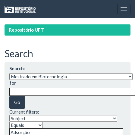
Skip
navigation
Repositório UFT
Search
Search:
for
Current filters: