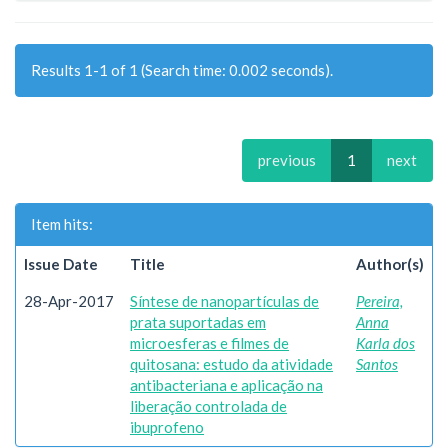
Results 1-1 of 1 (Search time: 0.002 seconds).
previous
1
next
Item hits:
Issue Date
Title
Author(s)
28-Apr-2017
Síntese de nanopartículas de
Pereira,
prata suportadas em
Anna
microesferas e filmes de
Karla dos
quitosana: estudo da atividade
Santos
antibacteriana e aplicação na
liberação controlada de
ibuprofeno