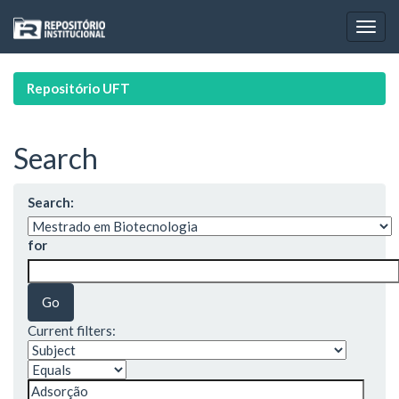
Skip
navigation
Repositório UFT
Search
Search:
for
Current filters: