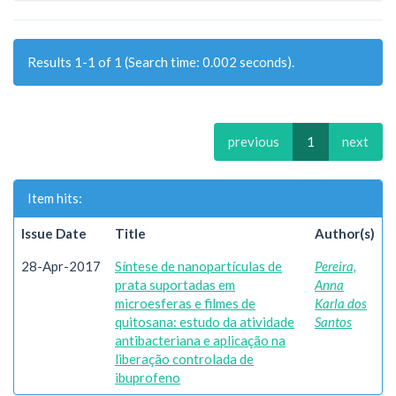
Results 1-1 of 1 (Search time: 0.002 seconds).
previous
1
next
Item hits:
Issue Date
Title
Author(s)
28-Apr-2017
Síntese de nanopartículas de
Pereira,
prata suportadas em
Anna
microesferas e filmes de
Karla dos
quitosana: estudo da atividade
Santos
antibacteriana e aplicação na
liberação controlada de
ibuprofeno