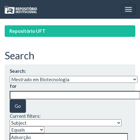
Skip
navigation
Repositório UFT
Search
Search:
for
Current filters: