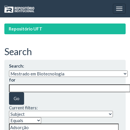
Skip
navigation
Repositório UFT
Search
Search:
for
Current filters: