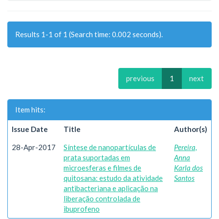
Results 1-1 of 1 (Search time: 0.002 seconds).
previous
1
next
Item hits:
Issue Date
Title
Author(s)
28-Apr-2017
Síntese de nanopartículas de
Pereira,
prata suportadas em
Anna
microesferas e filmes de
Karla dos
quitosana: estudo da atividade
Santos
antibacteriana e aplicação na
liberação controlada de
ibuprofeno