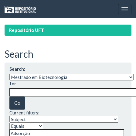
Skip
navigation
Repositório UFT
Search
Search:
for
Current filters: