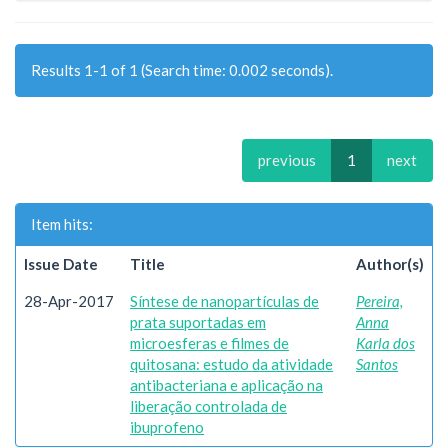
Results 1-1 of 1 (Search time: 0.002 seconds).
previous
1
next
Item hits:
Issue Date
Title
Author(s)
28-Apr-2017
Síntese de nanopartículas de
Pereira,
prata suportadas em
Anna
microesferas e filmes de
Karla dos
quitosana: estudo da atividade
Santos
antibacteriana e aplicação na
liberação controlada de
ibuprofeno