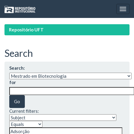
Skip
navigation
Repositório UFT
Search
Search:
for
Current filters: