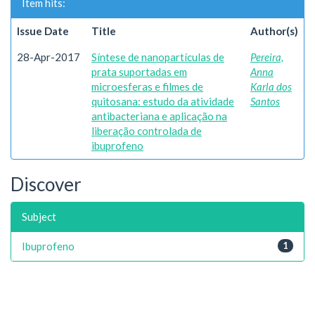
Item hits:
Issue Date
Title
Author(s)
28-Apr-2017
Síntese de nanopartículas de
Pereira,
prata suportadas em
Anna
microesferas e filmes de
Karla dos
quitosana: estudo da atividade
Santos
antibacteriana e aplicação na
liberação controlada de
ibuprofeno
Discover
Subject
Ibuprofeno
1