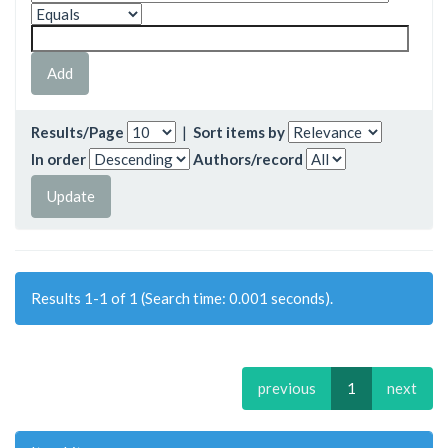
Results/Page
|
Sort items by
In order
Authors/record
Results 1-1 of 1 (Search time: 0.001 seconds).
previous
1
next